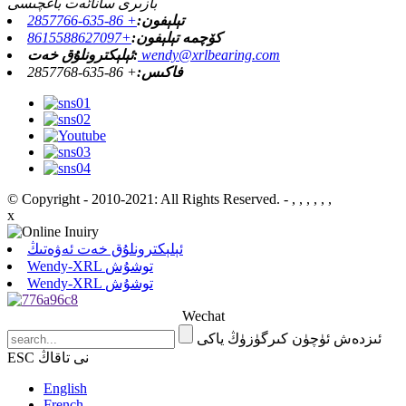
بازىرى سانائەت باغچىسى
تېلېفون:
+ 86-635-2857766
كۆچمە تېلېفون:
+8615588627097
wendy@xrlbearing.com
ئېلېكترونلۇق خەت:
فاكىس:
+ 86-635-2857768
© Copyright - 2010-2021: All Rights Reserved.
- , , , , , ,
x
ئېلېكترونلۇق خەت ئەۋەتىڭ
Wendy-XRL توشۇش
Wendy-XRL توشۇش
Wechat
ئىزدەش ئۈچۈن كىرگۈزۈڭ ياكى
ESC نى تاقاڭ
English
French