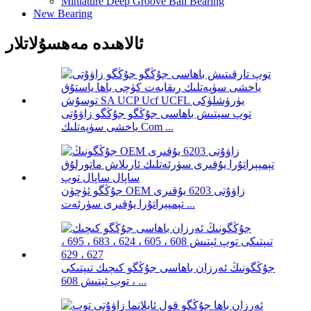
Miniature Deep Groove Ball Bearing
New Bearing
ئالاھىدە مەھسۇلاتلار
توپ سېتىش باھاسى جۇڭگو جۇڭگو زاۋۇتى
ياخشى سۈپەتلىك Com ...
جۇڭگو ئۈچۈن OEM زاۋۇتى 6203 يۇقىرى
تېمپېراتۇرا يۇقىرى سۈرئەت ...
جۇڭگونىڭ ئەرزان باھاسى جۇڭگو كىچىك تىپتىكى
توپ ئېتىش 608 ، ...