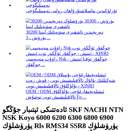
ئۆزلۈكىدىن ماسلاشتۇرۇلغان رولنى تەمىنلىگۈچى
دەرىجىدىن تاشقىرى سۈپەتلىك لېنتا 30200
يۈرۈش ، 3 ...
زاۋۇت مەنبەسى Nsk چوڭقۇر ئوقيا ئېتىش -
چوڭقۇر ...
OEM / ODM ئىشلەپچىقارغۇچى بۇلۇڭلۇق
ئالاقىلىشىش توپى توشۇش Fo ...
ئادەتتىكى ئېتىبار جۇڭگو SKF NACHI NTN
NSK Koyo 6000 6200 6300 6800 6900
يۈرۈشلۈك Rls RMS34 SSR8 يۈرۈشلۈك