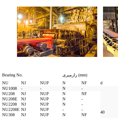
رازمېرى (mm)
Bearing No.
NU
NJ
NUP
N
NF
d
NU1008
-
-
N
-
NU208
NJ
NUP
N
NF
NU208E
NJ
NUP
N
-
NU2208
NJ
NUP
N
-
NU2208E
NJ
NUP
-
-
40
NU308
NJ
NUP
N
NF