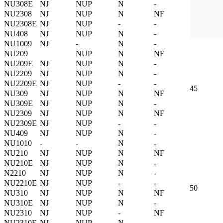
NU308E
NJ
NUP
N
-
NU2308
NJ
NUP
N
NF
NU2308E
NJ
NUP
-
-
NU408
NJ
NUP
N
-
NU1009
NJ
-
N
-
NU209
NUP
N
NF
NU209E
NJ
NUP
N
-
NU2209
NJ
NUP
N
-
NU2209E
NJ
NUP
-
-
45
NU309
NJ
NUP
N
NF
NU309E
NJ
NUP
N
-
NU2309
NJ
NUP
N
NF
NU2309E
NJ
NUP
-
-
NU409
NJ
NUP
N
-
NU1010
-
-
N
-
NU210
NJ
NUP
N
NF
NU210E
NJ
NUP
N
-
N2210
NJ
NUP
N
-
NU2210E
NJ
NUP
-
-
50
NU310
NJ
NUP
N
NF
NU310E
NJ
NUP
N
-
NU2310
NJ
NUP
-
NF
NU2310E
NJ
NUP
N
-