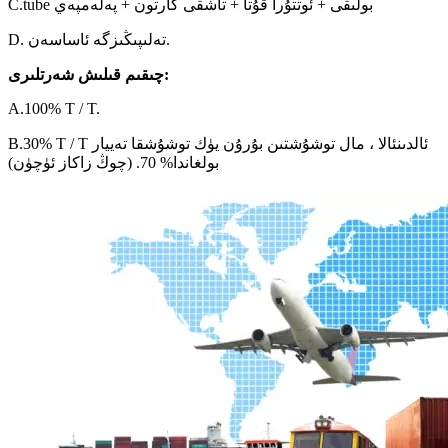
C.tube بولىقى + ئوتتۇرا قۇتا + تاشقى كارتون + پەلەمپەي
D. تەلىپىڭىزگە ئاساسەن.
چىقىم قىلىش شەرتلىرى:
A.100% T / T.
B.30% T / T ئالدىنئالا ، مال توشۇشتىن بۇرۇن يۈك توشۇشقا تەييار
بولغاندا% 70. (چوڭ زاكاز ئۈچۈن)