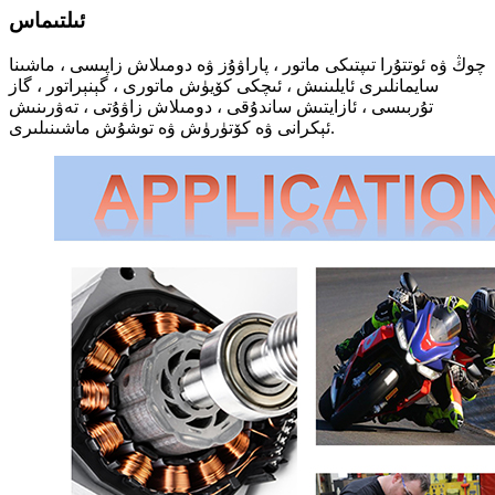
ئىلتىماس
چوڭ ۋە ئوتتۇرا تىپتىكى ماتور ، پاراۋۇز ۋە دومىلاش زاپىسى ، ماشىنا
سايمانلىرى ئايلىنىش ، ئىچكى كۆيۈش ماتورى ، گېنېراتور ، گاز
تۇربىسى ، ئازايتىش ساندۇقى ، دومىلاش زاۋۇتى ، تەۋرىنىش
ئېكرانى ۋە كۆتۈرۈش ۋە توشۇش ماشىنىلىرى.