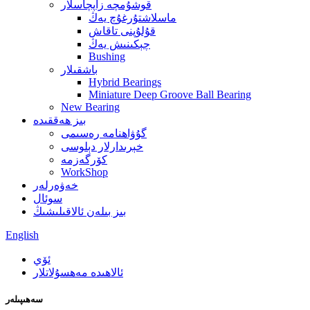
قوشۇمچە زاپچاسلار
ماسلاشتۇرغۇچ يەڭ
قۇلۇپنى تاقاش
چېكىنىش يەڭ
Bushing
باشقىلار
Hybrid Bearings
Miniature Deep Groove Ball Bearing
New Bearing
بىز ھەققىدە
گۇۋاھنامە رەسىمى
خېرىدارلار دېلوسى
كۆرگەزمە
WorkShop
خەۋەرلەر
سوئال
بىز بىلەن ئالاقىلىشىڭ
English
ئۆي
ئالاھىدە مەھسۇلاتلار
سەھىپىلەر