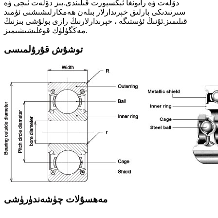
دۆلەت ۋە رايونغا ئېكسپورت قىلىندى.بىز دۆلەت ئىچى ۋە
سىرتىدىكى بارلىق خېرىدارلار بىلەن ھەمكارلىشىشنى ئۈمىد
قىلىمىز.ئۇنىڭ ئۈستىگە ، خېرىدارلارنىڭ رازى بولۇشى بىزنىڭ
مەڭگۈلۈك قوغلىشىشىمىز.
توشۇش قۇرۇلمىسى
مەھسۇلات چۈشەندۈرۈشى