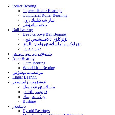
Roller Bearing
Tapered Roller Bearings
Cylindrical Roller Bearings
شار شەكىللىك رول
يىڭنە ساندۇقى
Ball Bearing
Deep Groove Ball Bearing
بۇلۇڭلۇق ئالاقىلىشىش توپى
ئۆزلۈكىدىن ماسلاشتۇرۇلغان بالداق
توپ ئېتىش
ياستۇق توپى توپ ئېتىش
Auto Bearing
Cluth Bearing
Wheel Hub Bearing
بىرلەشمە توشۇش
Linear Bearing
قوشۇمچە زاپچاسلار
ماسلاشتۇرغۇچ يەڭ
قۇلۇپنى تاقاش
چېكىنىش يەڭ
Bushing
باشقىلار
Hybrid Bearings