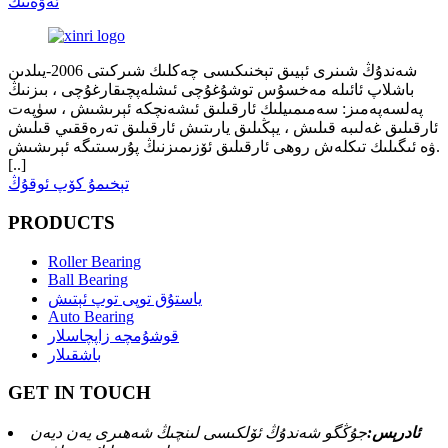
ئەۋەتىڭ
شەندۇڭ شىنرى ئېيىق تېخنىكىسى چەكلىك شىركىتى 2006-يىلدىن
باشلاپ ئائىلە مەخسۇس توشۇغۇچى ئىشلەپچىقارغۇچى ، بىزنىڭ
پەلسەپەمىز: سەمىمىيلىك ئارقىلىق ئىشەنچكە ئېرىشىش ، سۈپەت
ئارقىلىق غەلىبە قىلىش ، يېڭىلىق يارىتىش ئارقىلىق تەرەققىي قىلىش
ۋە ئىگىلىك تىكلەش روھى ئارقىلىق ئۆزىمىزنىڭ پۇرسىتىگە ئېرىشىش.
[..]
تېخىمۇ كۆپ ئوقۇڭ
PRODUCTS
Roller Bearing
Ball Bearing
ياستۇق توپى توپ ئېتىش
Auto Bearing
قوشۇمچە زاپچاسلار
باشقىلار
GET IN TOUCH
ئادرېس:
جۇڭگو شەندۇڭ ئۆلكىسى لىنچىڭ شەھىرى يەن ديەن