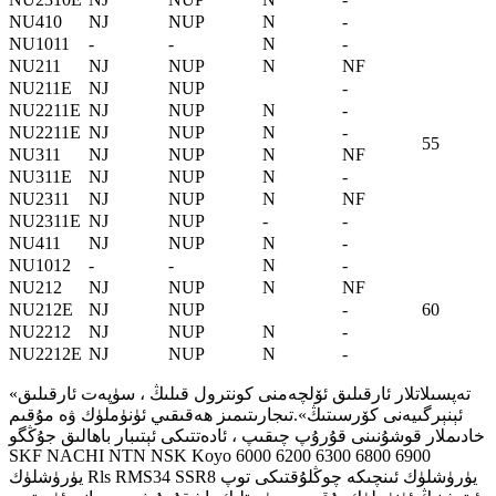
NU410
NJ
NUP
N
-
NU1011
-
-
N
-
NU211
NJ
NUP
N
NF
NU211E
NJ
NUP
-
NU2211E
NJ
NUP
N
-
NU2211E
NJ
NUP
N
-
55
NU311
NJ
NUP
N
NF
NU311E
NJ
NUP
N
-
NU2311
NJ
NUP
N
NF
NU2311E
NJ
NUP
-
-
NU411
NJ
NUP
N
-
NU1012
-
-
N
-
NU212
NJ
NUP
N
NF
NU212E
NJ
NUP
-
60
NU2212
NJ
NUP
N
-
NU2212E
NJ
NUP
N
-
«تەپسىلاتلار ئارقىلىق ئۆلچەمنى كونترول قىلىڭ ، سۈپەت ئارقىلىق
ئېنېرگىيەنى كۆرسىتىڭ».تىجارىتىمىز ھەقىقىي ئۈنۈملۈك ۋە مۇقىم
خادىملار قوشۇنىنى قۇرۇپ چىقىپ ، ئادەتتىكى ئېتىبار باھالىق جۇڭگو
SKF NACHI NTN NSK Koyo 6000 6200 6300 6800 6900
يۈرۈشلۈك Rls RMS34 SSR8 يۈرۈشلۈك ئىنچىكە چوڭلۇقتىكى توپ