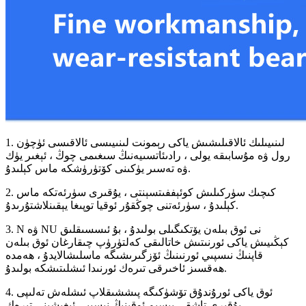
1. لىنىيىلىك ئالاقىلىشىش ياكى رېمونت لىنىيىسى ئالاقىسى ئۈچۈن
رول ۋە مۇسابىقە يولى ، رادىئاتسىيەنىڭ سىغىمى چوڭ ، ئېغىر يۈك
ۋە تەسىر يۈكىنى كۆتۈرۈشكە ماس كېلىدۇ.
2. كىچىك سۈركىلىش كوئېففىتسېنتى ، يۇقىرى سۈرئەتكە ماس
كېلىدۇ ، سۈرئەتنى چوڭقۇر ئوقيا توپىغا يېقىنلاشتۇرىدۇ.
3. N ۋە NU نى ئوق بىلەن يۆتكىگىلى بولىدۇ ، بۇ ئىسسىقلىق
كېڭىيىش ياكى ئورنىتىش خاتالىقى كەلتۈرۈپ چىقارغان ئوق بىلەن
قاپنىڭ نىسپىي ئورنىنىڭ ئۆزگىرىشىگە ماسلىشالايدۇ ، ھەمدە
ھەقسىز ئاخىرقى تىرەك ئورنىدا ئىشلىتىشكە بولىدۇ.
4. ئوق ياكى ئورۇندۇق تۆشۈكىگە پىششىقلاپ ئىشلەش تەلىپى
يۇقىرى.تاشقى بېسىم ئوقىنىڭ نىسپىي ئېغىشىنى تىرەك