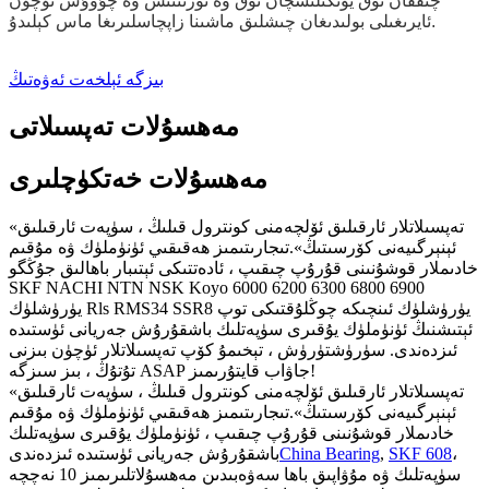
چىققان ئوق يۆتكىلىشچان ئوق ۋە ئورنىتىش ۋە چۇۋۇش ئۈچۈن
ئايرىغىلى بولىدىغان چىشلىق ماشىنا زاپچاسلىرىغا ماس كېلىدۇ.
بىزگە ئېلخەت ئەۋەتىڭ
مەھسۇلات تەپسىلاتى
مەھسۇلات خەتكۈچلىرى
«تەپسىلاتلار ئارقىلىق ئۆلچەمنى كونترول قىلىڭ ، سۈپەت ئارقىلىق
ئېنېرگىيەنى كۆرسىتىڭ».تىجارىتىمىز ھەقىقىي ئۈنۈملۈك ۋە مۇقىم
خادىملار قوشۇنىنى قۇرۇپ چىقىپ ، ئادەتتىكى ئېتىبار باھالىق جۇڭگو
SKF NACHI NTN NSK Koyo 6000 6200 6300 6800 6900
يۈرۈشلۈك Rls RMS34 SSR8 يۈرۈشلۈك ئىنچىكە چوڭلۇقتىكى توپ
ئېتىشنىڭ ئۈنۈملۈك يۇقىرى سۈپەتلىك باشقۇرۇش جەريانى ئۈستىدە
ئىزدەندى. سۈرۈشتۈرۈش ، تېخىمۇ كۆپ تەپسىلاتلار ئۈچۈن بىزنى
تۇتۇڭ ، بىز سىزگە ASAP جاۋاب قايتۇرىمىز!
«تەپسىلاتلار ئارقىلىق ئۆلچەمنى كونترول قىلىڭ ، سۈپەت ئارقىلىق
ئېنېرگىيەنى كۆرسىتىڭ».تىجارىتىمىز ھەقىقىي ئۈنۈملۈك ۋە مۇقىم
خادىملار قوشۇنىنى قۇرۇپ چىقىپ ، ئۈنۈملۈك يۇقىرى سۈپەتلىك
،
SKF 608
,
China Bearing
باشقۇرۇش جەريانى ئۈستىدە ئىزدەندى
سۈپەتلىك ۋە مۇۋاپىق باھا سەۋەبىدىن مەھسۇلاتلىرىمىز 10 نەچچە