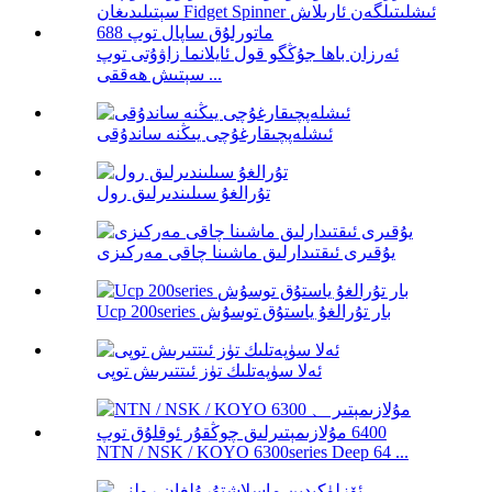
ئەرزان باھا جۇڭگو قول ئايلانما زاۋۇتى توپ
سېتىش ھەققى ...
ئىشلەپچىقارغۇچى يىڭنە ساندۇقى
تۇرالغۇ سىلىندىرلىق رول
يۇقىرى ئىقتىدارلىق ماشىنا چاقى مەركىزى
Ucp 200series بار تۇرالغۇ ياستۇق توسۇش
ئەلا سۈپەتلىك تۈز ئىتتىرىش توپى
NTN / NSK / KOYO 6300series Deep 64 ...