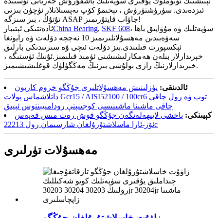
ئېتىشنىڭ ئۈنۈملۈك يۇقىرى سۈپەتلىك باشقۇرۇش جەريانى ئۈستىدە
ئىزدەندى. سۈرۈشتۈرۈش ، تېخىمۇ كۆپ تەپسىلاتلار ئۈچۈن بىزنى
تۇتۇڭ ، بىز سىزگە ASAP جاۋاب قايتۇرىمىز!
، سۈپەتلىك ۋە مۇۋاپىق باھا
SKF 608
,
China Bearing
ئادەتتىكى ئېتىبار
سەۋەبىدىن مەھسۇلاتلىرىمىز 10 نەچچە دۆلەت ۋە رايونغا
ئېكسپورت قىلىندى.بىز دۆلەت ئىچى ۋە سىرتىدىكى بارلىق
خېرىدارلار بىلەن ھەمكارلىشىشنى ئۈمىد قىلىمىز.ئۇنىڭ ئۈستىگە ،
خېرىدارلارنىڭ رازى بولۇشى بىزنىڭ مەڭگۈلۈك قوغلىشىشىمىز.
ئالدىنقى:
يۈزلىنىش مەھسۇلاتلىرى جۇڭگو خروم كاربون
داتلاشماس پولات Gcr15 / AISI52100 / 100cr6 توپ ۋە رول چاقى
چاقى ماشىنا ماشىنىسى كوجىنېتې رودامىيېنتوس ئېيىق
كېيىنكى:
ياخشى لايىھەلەنگەن جۇڭگو قوش رەت مىس قەپەس
ئۆز-ئارا ماسلاشتۇرۇلغان شارسىمان رول 22213c
مەھسۇلات تۈرلىرى
زاۋۇت خاسلاشتۇرۇلغان جۇڭگو