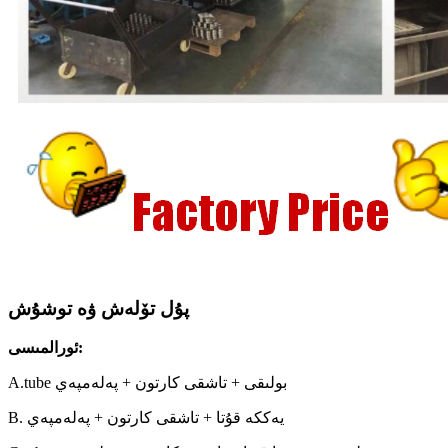
پۇل تۆلەش ۋە توشۇش
ئورالمىسى:
A.tube بولىقى + تاشقى كارتون + پەلەمپەي
B. يەككە قۇتا + تاشقى كارتون + پەلەمپەي