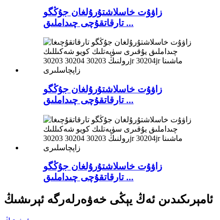
زاۋۇت خاسلاشتۇرۇلغان جۇڭگو
تارقاتقۇچى چىداملىق ...
زاۋۇت خاسلاشتۇرۇلغان جۇڭگو
تارقاتقۇچى چىداملىق ...
زاۋۇت خاسلاشتۇرۇلغان جۇڭگو
تارقاتقۇچى چىداملىق ...
ئامېرىكىدىن ئەڭ يېڭى خەۋەرلەرگە ئېرىشىڭ