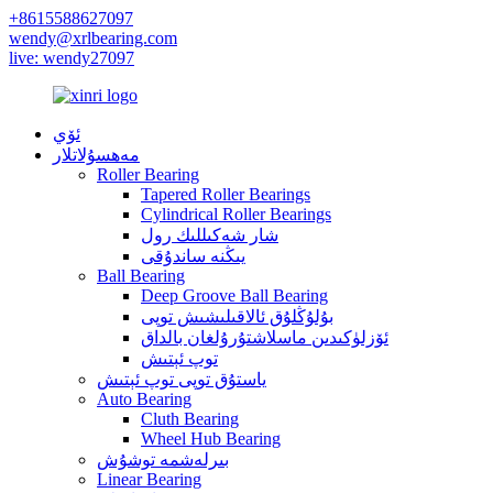
+8615588627097
wendy@xrlbearing.com
live: wendy27097
ئۆي
مەھسۇلاتلار
Roller Bearing
Tapered Roller Bearings
Cylindrical Roller Bearings
شار شەكىللىك رول
يىڭنە ساندۇقى
Ball Bearing
Deep Groove Ball Bearing
بۇلۇڭلۇق ئالاقىلىشىش توپى
ئۆزلۈكىدىن ماسلاشتۇرۇلغان بالداق
توپ ئېتىش
ياستۇق توپى توپ ئېتىش
Auto Bearing
Cluth Bearing
Wheel Hub Bearing
بىرلەشمە توشۇش
Linear Bearing