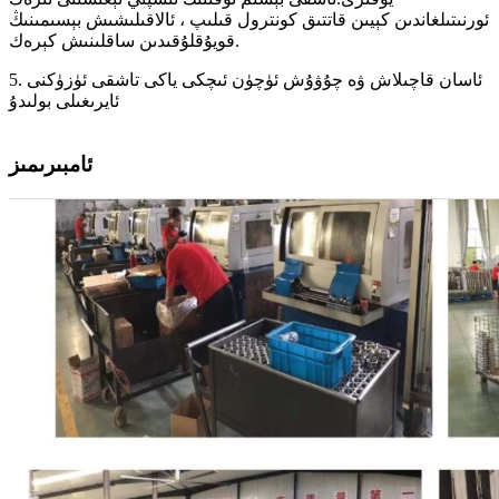
ئورنىتىلغاندىن كېيىن قاتتىق كونترول قىلىپ ، ئالاقىلىشىش بېسىمىنىڭ
قويۇقلۇقىدىن ساقلىنىش كېرەك.
5. ئاسان قاچىلاش ۋە چۇۋۇش ئۈچۈن ئىچكى ياكى تاشقى ئۈزۈكنى
ئايرىغىلى بولىدۇ
ئامبىرىمىز