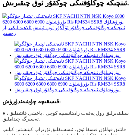
ئىنچىكە چوڭلۇقتىكى چوڭقۇر ئوق چىقىرىش.
قىسقىچە چۈشەندۈرۈش:
● سىلىندىرلىق رول پەقەت رادىئاتسىيە كۈچى ، ياخشى قاتتىقلىق ،
تەسىرگە چىداملىق.
قاتتىق قوللۇق قىسقا ئوق ، ئىسسىقلىق ئۇزىراپ كېتىشتىن كېلىپ